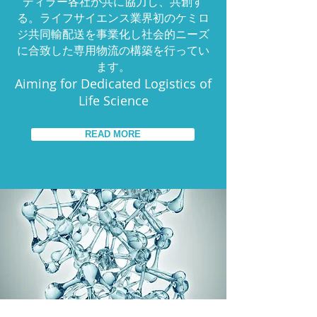
ディラー各社が共に協力し、共創す
る。ライフサイエンス業界初のケミロ
ジ共同輸配送を事業化し社会的ニーズ
に合致した専用物流の構築を行ってい
ます。
Aiming for Dedicated Logistics of
Life Science
READ MORE