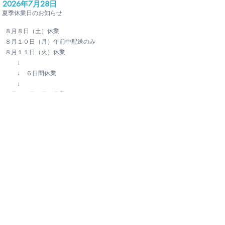
2026年7月28日
夏季休業日のお知らせ
８月８日（土）休業
８月１０日（月）午前中配送のみ
８月１１日（火）休業
↓
↓ ６日間休業
↓
８月１６日（日）休業
８月１７日（月）通常営業
＊8月7日（金）各メーカー引き取り分については各代
理店８月10日（月）に配送致します。（一部代理店営
業日に配送）
＊８月１０日（月）は配送のみになります。夕方引き取
り業務は致しませんのでご注意ください。
ご不明な点がございましたらお問い合わせいただけるよ
うお願い申し上げます。
2026年5月1日
15周年記念のデザインTシャツとWater Bottleを作製致しました。