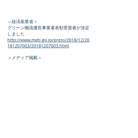
＜経済産業省＞
グリーン物流優良事業者表彰受賞者が決定
しました
http://www.meti.go.jp/press/2018/12/20
181207003/20181207003.html
＜メディア掲載＞
グリーン物流パートナーシップ優良事業者
表彰／4グループを決定（Lnews）
https://lnews.jp/2018/12/k1207315-
2.html
＜グリーン物流パートナーシップ＞
What's New（2018年12月07日付）
http://www.greenpartnership.jp/