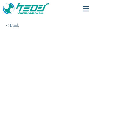
< Back
「池田理化 両国物流セ
ンター」様、配送開始い
たしました。​