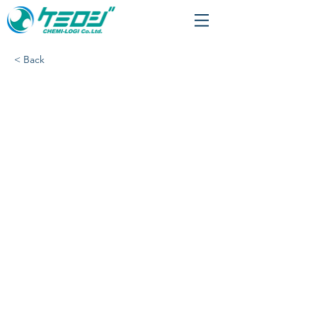
< Back
「池田理化 つくば営業
所」様、配送開始いたし
ました。​