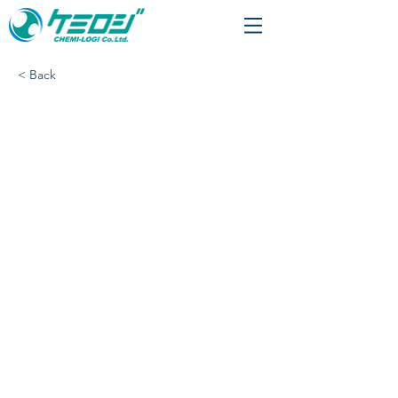
< Back
「和科盛商会 つくば営
業所」様、配送開始いた
しました。​